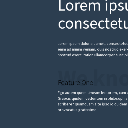
Lorem ips
consectetu
Lorem ipsum dolor sit amet, consectetuer
enim ad minim veniam, quis nostrud exerci
nostrud exerci tation ullamcorper suscipi
We kn
Feature One
Ego autem quem timeam lectorem, cum a
Graecis quidem cedentem in philosophi
scribere? quamquam a te ipso id quidem 
provocatus gratissimo.