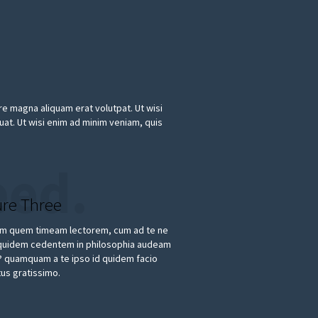
e magna aliquam erat volutpat. Ut wisi
uat. Ut wisi enim ad minim veniam, quis
ed.
ure Three
m quem timeam lectorem, cum ad te ne
quidem cedentem in philosophia audeam
? quamquam a te ipso id quidem facio
us gratissimo.