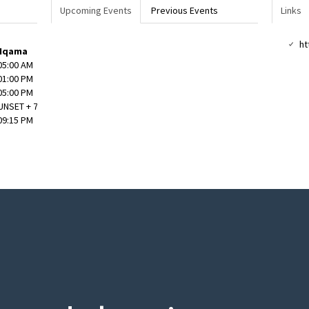
Upcoming Events
Previous Events
Links
ht
Iqama
05:00 AM
01:00 PM
05:00 PM
UNSET + 7 mins
09:15 PM