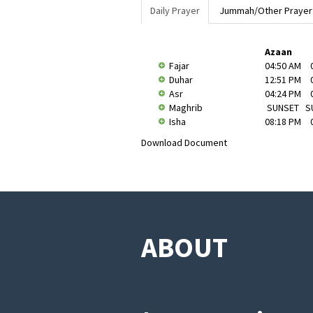
Daily Prayer
Jummah/Other Prayer
Azaan
Fajar
04:50 AM
Duhar
12:51 PM
Asr
04:24 PM
Maghrib
SUNSET
S
Isha
08:18 PM
Download Document
ABOUT