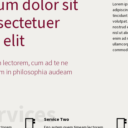
um dolor sit
Lorem ip
adipisci
sectetuer
tincidun
volutpat.
nostrud e
elit
nisl ut a
enim ad 
ullamcorp
commodo
lectorem, cum ad te ne
m in philosophia audeam
rvices
📑

Service Two
ctorem,
Ego autem quem timeam lectorem,