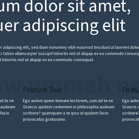
um dolor sit amet,
er adipiscing elit
 adipiscing elit, sed diam nonummy nibh euismod tincidunt ut laoreet dolor
 tation ullamcorper suscipit lobortis nisl ut aliquip ex ea commodo conseq
t lobortis nisl ut aliquip ex ea commodo consequat.
ow ummah ne
Feature Two
Feat
d te ne
Ego autem quem timeam lectorem, cum ad te ne
Ego aute
a audeam
Graecis quidem cedentem in philosophia audeam
Graecis 
facio
scribere? quamquam a te ipso id quidem facio
scribere
provocatus gratissimo.
provocat