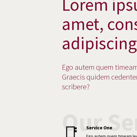
Lorem ips
amet, con
adipiscing 
Ego autem quem timeam 
Graecis quidem cedente
scribere?
Our Se
📑
Service One
Ego autem quem timeam le