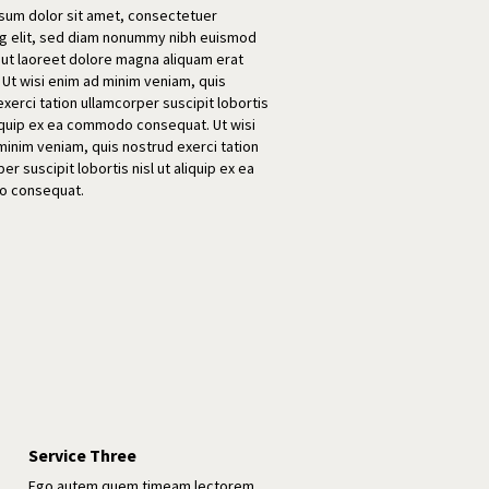
sum dolor sit amet, consectetuer
ng elit, sed diam nonummy nibh euismod
t ut laoreet dolore magna aliquam erat
 Ut wisi enim ad minim veniam, quis
xerci tation ullamcorper suscipit lobortis
liquip ex ea commodo consequat. Ut wisi
minim veniam, quis nostrud exerci tation
er suscipit lobortis nisl ut aliquip ex ea
 consequat.

Service Three
Ego autem quem timeam lectorem,