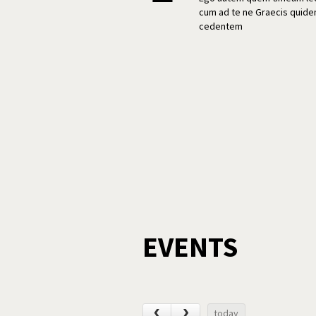
cum ad te ne Graecis quid
cedentem
EVENTS
‹
›
today