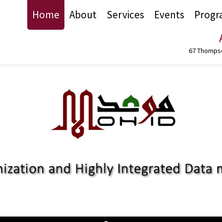
Home
About
Services
Events
Progr
67 Thompso