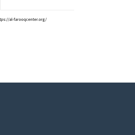
tps://al-farooqcenter.org/