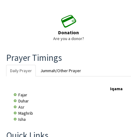
💳
Donation
Are you a donor?
Prayer Timings
Daily Prayer
Jummah/Other Prayer
Iqama
Fajar
Duhar
Asr
Maghrib
Isha
Quick Links