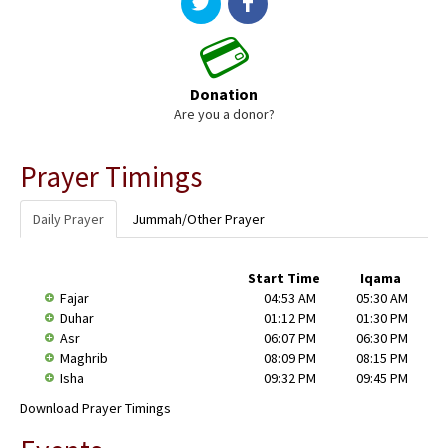
💳
Donation
Are you a donor?
Prayer Timings
Daily Prayer
Jummah/Other Prayer
Start Time
Iqama
Fajar
04:53 AM
05:30 AM
Duhar
01:12 PM
01:30 PM
Asr
06:07 PM
06:30 PM
Maghrib
08:09 PM
08:15 PM
Isha
09:32 PM
09:45 PM
Download Prayer Timings