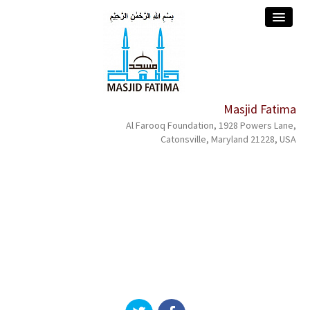
Masjid Fatima
home
Al Farooq Foundation, 1928 Powers Lane,
Catonsville, Maryland 21228, USA
about
services
events
donation
contact